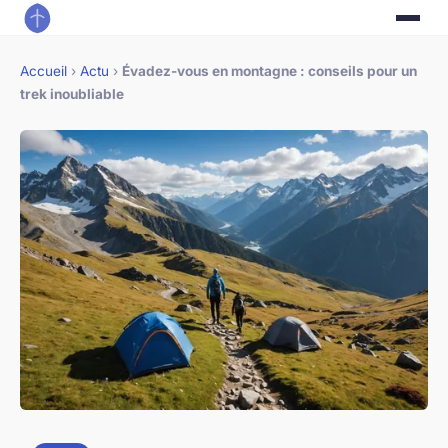
Accueil
›
Actu
›
Évadez-vous en montagne : conseils pour un
trek inoubliable